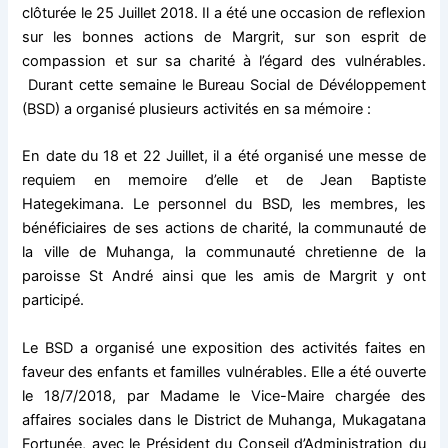
e
t
t
clôturée le 25 Juillet 2018. Il a été une occasion de reflexion
b
s
a
sur les bonnes actions de Margrit, sur son esprit de
o
A
g
compassion et sur sa charité à l’égard des vulnérables.
o
p
e
Durant cette semaine le Bureau Social de Dévéloppement
k
p
r
(BSD) a organisé plusieurs activités en sa mémoire :
En date du 18 et 22 Juillet, il a été organisé une messe de
requiem en memoire d’elle et de Jean Baptiste
Hategekimana. Le personnel du BSD, les membres, les
bénéficiaires de ses actions de charité, la communauté de
la ville de Muhanga, la communauté chretienne de la
paroisse St André ainsi que les amis de Margrit y ont
participé.
Le BSD a organisé une exposition des activités faites en
faveur des enfants et familles vulnérables. Elle a été ouverte
le 18/7/2018, par Madame le Vice-Maire chargée des
affaires sociales dans le District de Muhanga, Mukagatana
Fortunée, avec le Président du Conseil d’Administration du