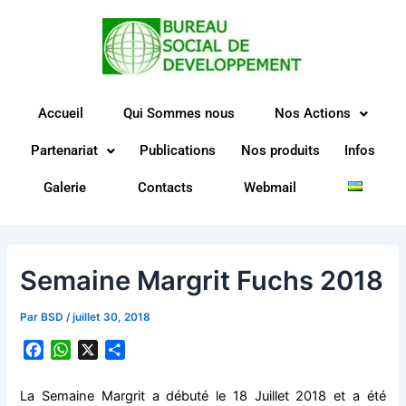
Aller
au
contenu
Accueil
Qui Sommes nous
Nos Actions
Partenariat
Publications
Nos produits
Infos
Galerie
Contacts
Webmail
Semaine Margrit Fuchs 2018
Par
BSD
/
juillet 30, 2018
F
W
X
P
a
h
a
c
a
r
La Semaine Margrit a débuté le 18 Juillet 2018 et a été